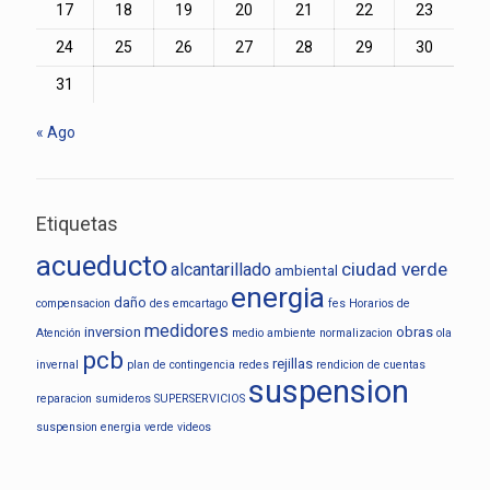
17
18
19
20
21
22
23
24
25
26
27
28
29
30
31
« Ago
Etiquetas
acueducto
ciudad verde
alcantarillado
ambiental
energia
daño
compensacion
des
emcartago
fes
Horarios de
medidores
inversion
obras
Atención
medio ambiente
normalizacion
ola
pcb
rejillas
invernal
plan de contingencia
redes
rendicion de cuentas
suspension
reparacion
sumideros
SUPERSERVICIOS
suspension energia
verde
videos