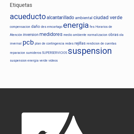
Etiquetas
acueducto
ciudad verde
alcantarillado
ambiental
energia
daño
compensacion
des
emcartago
fes
Horarios de
medidores
inversion
obras
Atención
medio ambiente
normalizacion
ola
pcb
rejillas
invernal
plan de contingencia
redes
rendicion de cuentas
suspension
reparacion
sumideros
SUPERSERVICIOS
suspension energia
verde
videos