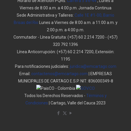
Horario de Atención PQRs:
Carrera 5 #6-44
, Lunes a
Viernes de 8:00 a.m. a 4:00 p.m. Jornada Continua
Sede Administrativa y Talleres:
Calle 1E #1-00, Barrio
Brisas del Rio
Lunes a Viernes de 8:00 a.m. a 11:00 a.m. y
2:00 p.m. a 4:00 p.m.
Conmutador - Línea Gratuita:
(+57) 60 2 214 7200
-
(+57)
320 792 1396
Línea Anticorrupción:
(+57) 60 2 214 7200, Extensión:
1195
Para notificaciones judiciales:
juridica@emcartago.com
Email:
contactenos@emcartago.com
| EMPRESAS
MUNICIPALES DE CARTAGO E.S.P. NIT: 836000349-8
Todos los Derechos Reservados -
Términos y
Condiciones
| Cartago, Valle del Cauca 2023