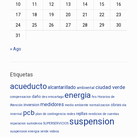
10
11
12
13
14
15
16
17
18
19
20
21
22
23
24
25
26
27
28
29
30
31
« Ago
Etiquetas
acueducto
ciudad verde
alcantarillado
ambiental
energia
daño
compensacion
des
emcartago
fes
Horarios de
medidores
inversion
obras
Atención
medio ambiente
normalizacion
ola
pcb
rejillas
invernal
plan de contingencia
redes
rendicion de cuentas
suspension
reparacion
sumideros
SUPERSERVICIOS
suspension energia
verde
videos