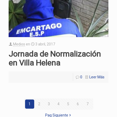
Medios
en
3 abril, 2017
Jornada de Normalización
en Villa Helena
0
Leer Más
1
2
3
4
5
6
7
Pag Siguiente