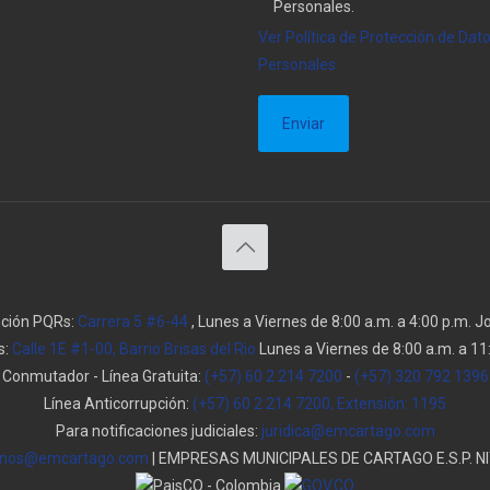
Personales.
Ver Política de Protección de Dat
Personales
nción PQRs:
Carrera 5 #6-44
, Lunes a Viernes de 8:00 a.m. a 4:00 p.m. 
s:
Calle 1E #1-00, Barrio Brisas del Rio
Lunes a Viernes de 8:00 a.m. a 11:
Conmutador - Línea Gratuita:
(+57) 60 2 214 7200
-
(+57) 320 792 1396
Línea Anticorrupción:
(+57) 60 2 214 7200, Extensión: 1195
Para notificaciones judiciales:
juridica@emcartago.com
enos@emcartago.com
| EMPRESAS MUNICIPALES DE CARTAGO E.S.P. NI