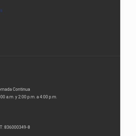
os
Jornada Continua
00 a.m. y 2:00 p.m. a 4:00 p.m.
T: 836000349-8