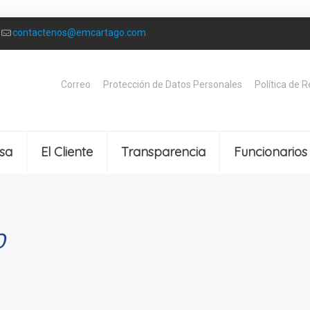
contactenos@emcartago.com
Correo
Protección de Datos Personales
Política de 
sa
El Cliente
Transparencia
Funcionarios
O