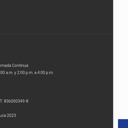
Jornada Continua
00 a.m. y 2:00 p.m. a 4:00 p.m.
T: 836000349-8
auca 2023