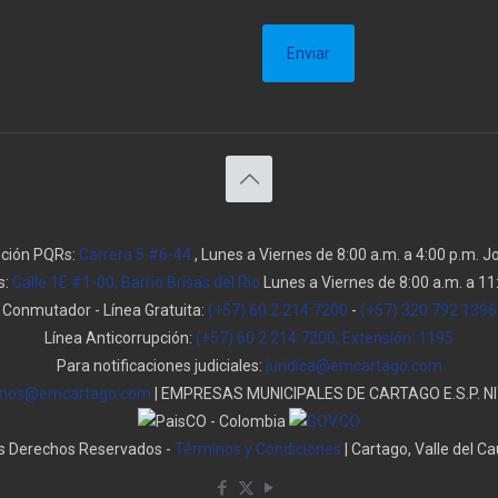
nción PQRs:
Carrera 5 #6-44
, Lunes a Viernes de 8:00 a.m. a 4:00 p.m. 
s:
Calle 1E #1-00, Barrio Brisas del Rio
Lunes a Viernes de 8:00 a.m. a 11:
Conmutador - Línea Gratuita:
(+57) 60 2 214 7200
-
(+57) 320 792 1396
Línea Anticorrupción:
(+57) 60 2 214 7200, Extensión: 1195
Para notificaciones judiciales:
juridica@emcartago.com
enos@emcartago.com
| EMPRESAS MUNICIPALES DE CARTAGO E.S.P. NI
s Derechos Reservados -
Términos y Condiciones
| Cartago, Valle del C