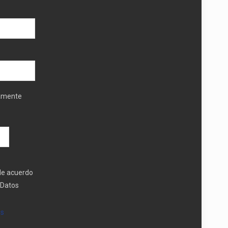
tamente
 de acuerdo
 Datos
os