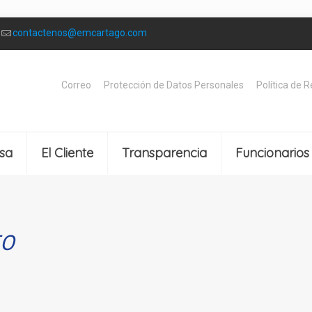
contactenos@emcartago.com
Correo
Protección de Datos Personales
Política de 
sa
El Cliente
Transparencia
Funcionarios
TO