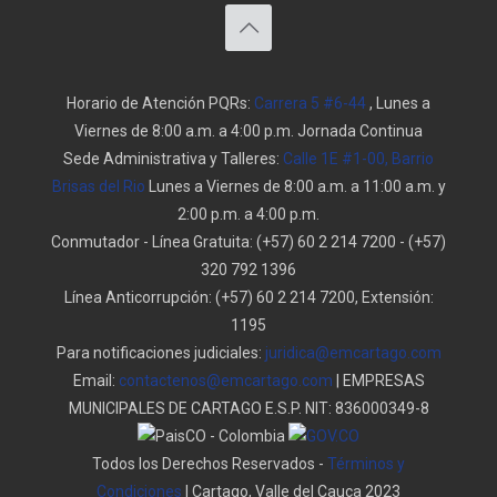
Horario de Atención PQRs:
Carrera 5 #6-44
, Lunes a
Viernes de 8:00 a.m. a 4:00 p.m. Jornada Continua
Sede Administrativa y Talleres:
Calle 1E #1-00, Barrio
Brisas del Rio
Lunes a Viernes de 8:00 a.m. a 11:00 a.m. y
2:00 p.m. a 4:00 p.m.
Conmutador - Línea Gratuita:
(+57) 60 2 214 7200
-
(+57)
320 792 1396
Línea Anticorrupción:
(+57) 60 2 214 7200, Extensión:
1195
Para notificaciones judiciales:
juridica@emcartago.com
Email:
contactenos@emcartago.com
| EMPRESAS
MUNICIPALES DE CARTAGO E.S.P. NIT: 836000349-8
Todos los Derechos Reservados -
Términos y
Condiciones
| Cartago, Valle del Cauca 2023