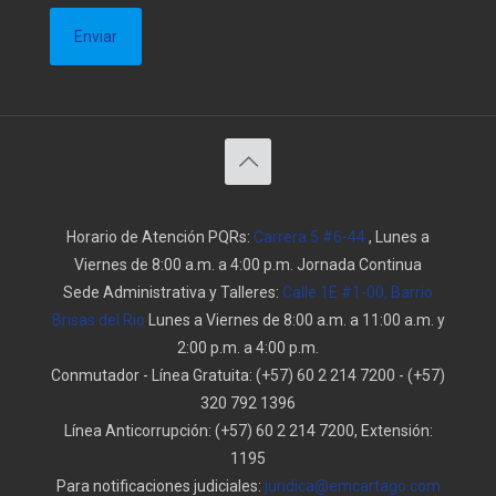
Horario de Atención PQRs:
Carrera 5 #6-44
, Lunes a
Viernes de 8:00 a.m. a 4:00 p.m. Jornada Continua
Sede Administrativa y Talleres:
Calle 1E #1-00, Barrio
Brisas del Rio
Lunes a Viernes de 8:00 a.m. a 11:00 a.m. y
2:00 p.m. a 4:00 p.m.
Conmutador - Línea Gratuita:
(+57) 60 2 214 7200
-
(+57)
320 792 1396
Línea Anticorrupción:
(+57) 60 2 214 7200, Extensión:
1195
Para notificaciones judiciales:
juridica@emcartago.com