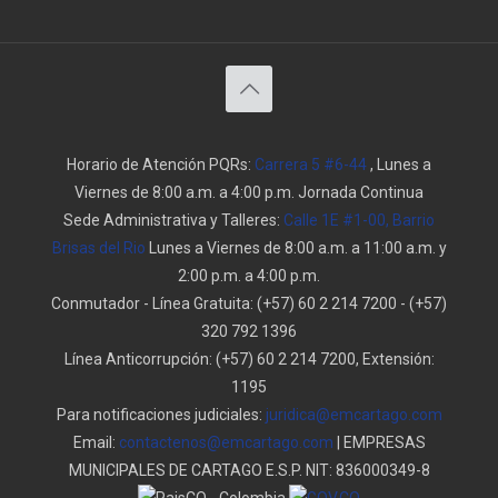
Horario de Atención PQRs:
Carrera 5 #6-44
, Lunes a
Viernes de 8:00 a.m. a 4:00 p.m. Jornada Continua
Sede Administrativa y Talleres:
Calle 1E #1-00, Barrio
Brisas del Rio
Lunes a Viernes de 8:00 a.m. a 11:00 a.m. y
2:00 p.m. a 4:00 p.m.
Conmutador - Línea Gratuita:
(+57) 60 2 214 7200
-
(+57)
320 792 1396
Línea Anticorrupción:
(+57) 60 2 214 7200, Extensión:
1195
Para notificaciones judiciales:
juridica@emcartago.com
Email:
contactenos@emcartago.com
| EMPRESAS
MUNICIPALES DE CARTAGO E.S.P. NIT: 836000349-8