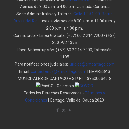
Viernes de 8:00 a.m. a 4:00 p.m. Jornada Continua
Sede Administrativa y Talleres:
Calle 1E #1-00, Barrio
Brisas del Rio
Lunes a Viernes de 8:00 a.m. a 11:00 a.m. y
2:00 p.m. a 4:00 p.m.
Conmutador - Línea Gratuita:
(+57) 60 2 214 7200
-
(+57)
320 792 1396
Línea Anticorrupción:
(+57) 60 2 214 7200, Extensión:
1195
Para notificaciones judiciales:
juridica@emcartago.com
Email:
contactenos@emcartago.com
| EMPRESAS
MUNICIPALES DE CARTAGO E.S.P. NIT: 836000349-8
Todos los Derechos Reservados -
Términos y
Condiciones
| Cartago, Valle del Cauca 2023