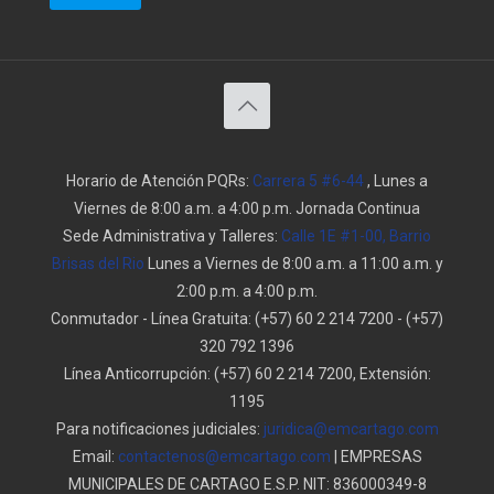
Horario de Atención PQRs:
Carrera 5 #6-44
, Lunes a
Viernes de 8:00 a.m. a 4:00 p.m. Jornada Continua
Sede Administrativa y Talleres:
Calle 1E #1-00, Barrio
Brisas del Rio
Lunes a Viernes de 8:00 a.m. a 11:00 a.m. y
2:00 p.m. a 4:00 p.m.
Conmutador - Línea Gratuita:
(+57) 60 2 214 7200
-
(+57)
320 792 1396
Línea Anticorrupción:
(+57) 60 2 214 7200, Extensión:
1195
Para notificaciones judiciales:
juridica@emcartago.com
Email:
contactenos@emcartago.com
| EMPRESAS
MUNICIPALES DE CARTAGO E.S.P. NIT: 836000349-8